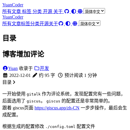
YuanCoder
所有文章
标签
分类
开源
关于
YuanCoder
所有文章
标签
分类
开源
关于
目录
博客增加评论
Yuan
收录于
开发
2022-12-01
约 95 字
预计阅读 1 分钟
目录
一开始使用
作为评论系统，发现配置完有一些问题，
gitalk
后面选用了
。
的配置还是非常简单的。
giscus
giscus
跟着 giscus页面
https://giscus.app/zh-CN
一步步操作，最后会生
成配置。
根据生成的配置修改
配置文件
./config.toml